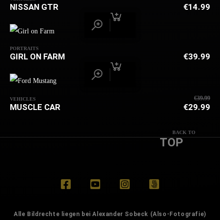
NISSAN GTR
€
14.99
PORTRAITS
GIRL ON FARM
€
39.99
€
39.99
VEHICLES
UR
MUSCLE CAR
€
29.99
PR
AK
WA
PR
BACK TO
€3
IS
TOP
€2
Alle Bildrechte liegen bei Alexander Sobeck (Also-Fotografie)