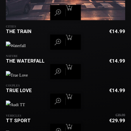
CITIES
THE TRAIN
€
14.99
NATURE
THE WATERFALL
€
14.99
COUPLES
TRUE LOVE
€
14.99
€
39.99
VEHICLES
UR
TT SPORT
€
29.99
PR
AK